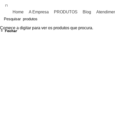
PRODUTOS DE SINALIZAÇÃO PARA SEU TRANSPORTE!
Home
A Empresa
PRODUTOS
Blog
Atendime
Comece a digitar para ver os produtos que procura.
Fechar
Fechar
Fechar
Fechar
Fechar
Fechar
Fechar
Fechar