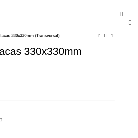
ATENDIMENTO
(19) 99934-8757
lacas 330x330mm (Transversal)
Placas 330x330mm