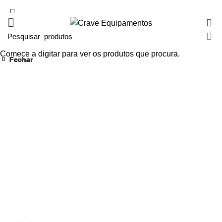
0
Comece a digitar para ver os produtos que procura.
Fechar
Fechar
Fechar
Fechar
Fechar
Fechar
Fechar
Fechar