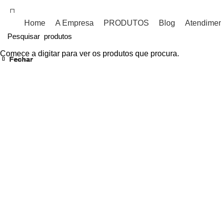
PRODUTOS DE SINALIZAÇÃO PARA SEU TRANSPORTE!
Home
A Empresa
PRODUTOS
Blog
Atendime
Comece a digitar para ver os produtos que procura.
Fechar
Fechar
Fechar
Fechar
Fechar
Fechar
Fechar
Fechar