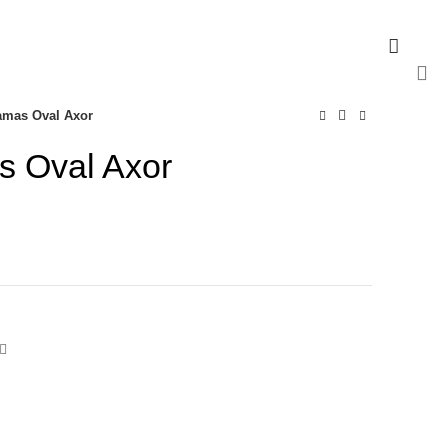
ATENDIMENTO
(19) 99934-8757
amas Oval Axor
 Oval Axor